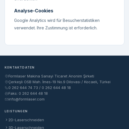
Analyse-Cookies
Google Analytics wird für Besucherstatistiken
verwendet. Ihre Zustimmung ist erforderlich.
KONTAKTDATEN
Formlaser Makina Sanayi Ticaret Anonim Şirketi
Çerkeşli OSB Mah. İmes-19 No.9 Dilovası / Kocaeli, Türkei
0 262 644 74 73 / 0 262 644 48 18
Faks: 0 262 644 48 18
info@formlaser.com
LEISTUNGEN
2D-Laserschneiden
3D-Laserschneiden