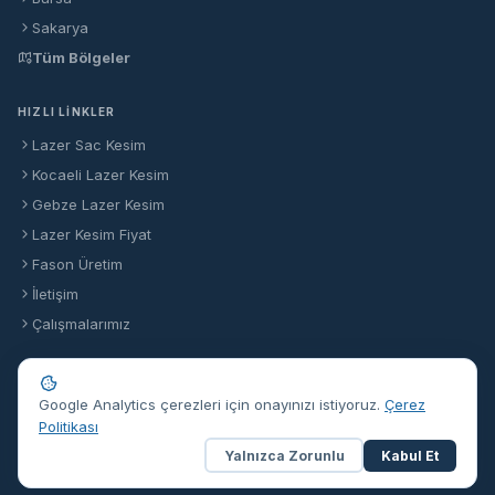
Sakarya
Tüm Bölgeler
HIZLI LINKLER
Lazer Sac Kesim
Kocaeli Lazer Kesim
Gebze Lazer Kesim
Lazer Kesim Fiyat
Fason Üretim
İletişim
Çalışmalarımız
Google Analytics çerezleri için onayınızı istiyoruz.
Çerez
© 2026 Formlaser Makina Sanayi Ticaret Anonim Şirketi
Politikası
Hakkımızda
Kurumsal
KVKK
İş Başvurusu
Duyurular
Yalnızca Zorunlu
Kabul Et
KVKK
Çerez