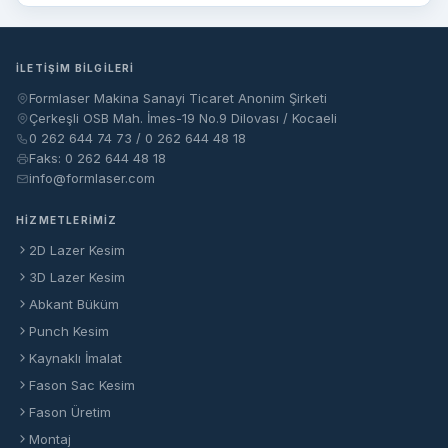
İLETIŞIM BILGILERI
Formlaser Makina Sanayi Ticaret Anonim Şirketi
Çerkeşli OSB Mah. İmes-19 No.9 Dilovası / Kocaeli
0 262 644 74 73 / 0 262 644 48 18
Faks: 0 262 644 48 18
info@formlaser.com
HIZMETLERIMIZ
2D Lazer Kesim
3D Lazer Kesim
Abkant Büküm
Punch Kesim
Kaynaklı İmalat
Fason Sac Kesim
Fason Üretim
Montaj