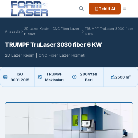
Teklif Al
2D Lazer Kesim | CNC Fiber Lazer
TRUMPF TruLaser 3030 fiber
Anasayfa
Hizmeti
6 KW
TRUMPF TruLaser 3030 fiber 6 KW
2D Lazer Kesim | CNC Fiber Lazer Hizmeti
ISO
TRUMPF
2004'ten
2500 m²
9001:2015
Makinaları
Beri