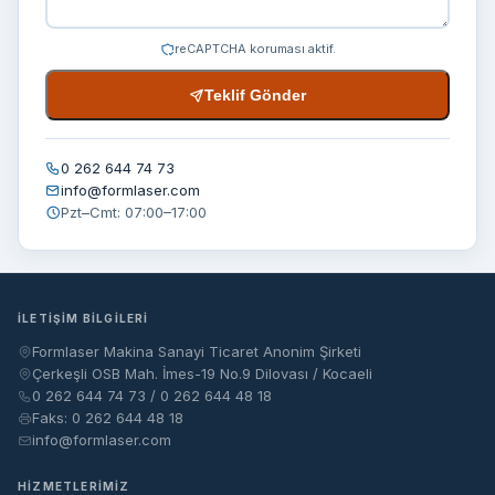
reCAPTCHA koruması aktif.
Teklif Gönder
0 262 644 74 73
info@formlaser.com
Pzt–Cmt: 07:00–17:00
İLETIŞIM BILGILERI
Formlaser Makina Sanayi Ticaret Anonim Şirketi
Çerkeşli OSB Mah. İmes-19 No.9 Dilovası / Kocaeli
0 262 644 74 73 / 0 262 644 48 18
Faks: 0 262 644 48 18
info@formlaser.com
HIZMETLERIMIZ