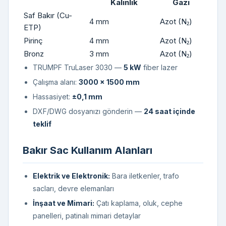
Kalınlık
Gazı
Saf Bakır (Cu-
4 mm
Azot (N₂)
ETP)
Pirinç
4 mm
Azot (N₂)
Bronz
3 mm
Azot (N₂)
TRUMPF TruLaser 3030 —
5 kW
fiber lazer
Çalışma alanı:
3000 × 1500 mm
Hassasiyet:
±0,1 mm
DXF/DWG dosyanızı gönderin —
24 saat içinde
teklif
Bakır Sac Kullanım Alanları
Elektrik ve Elektronik:
Bara iletkenler, trafo
sacları, devre elemanları
İnşaat ve Mimari:
Çatı kaplama, oluk, cephe
panelleri, patinalı mimari detaylar