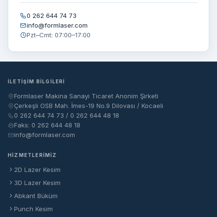
0 262 644 74 73
info@formlaser.com
Pzt–Cmt: 07:00–17:00
İLETIŞIM BILGILERI
Formlaser Makina Sanayi Ticaret Anonim Şirketi
Çerkeşli OSB Mah. İmes-19 No.9 Dilovası / Kocaeli
0 262 644 74 73 / 0 262 644 48 18
Faks: 0 262 644 48 18
info@formlaser.com
HIZMETLERIMIZ
2D Lazer Kesim
3D Lazer Kesim
Abkant Büküm
Punch Kesim